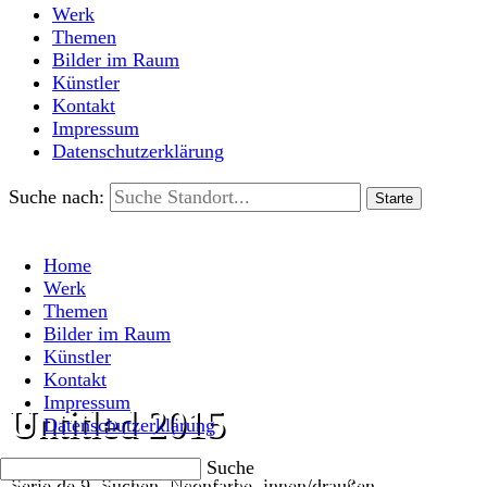
Werk
Themen
Bilder im Raum
Künstler
Kontakt
Impressum
Datenschutzerklärung
Suche nach:
Home
Werk
Themen
Bilder im Raum
Künstler
Kontakt
Impressum
Untitled 2015
Datenschutzerklärung
Suche
Serie de 9, Suchen, Neonfarbe, innen/draußen