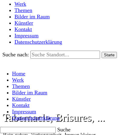
Werk
Themen
Bilder im Raum
Künstler
Kontakt
Impressum
Datenschutzerklärung
Suche nach:
Home
Werk
Themen
Bilder im Raum
Künstler
Kontakt
Impressum
Tabernacle, Brisures, ...
Datenschutzerklärung
Suche
Rein gehen, Verborgenheit, Immer kleiner